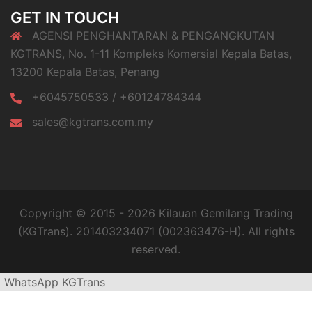
GET IN TOUCH
AGENSI PENGHANTARAN & PENGANGKUTAN
KGTRANS, No. 1-11 Kompleks Komersial Kepala Batas,
13200 Kepala Batas, Penang
+6045750533 / +60124784344
sales@kgtrans.com.my
Copyright © 2015 - 2026 Kilauan Gemilang Trading
(KGTrans). 201403234071 (002363476-H). All rights
reserved.
WhatsApp KGTrans